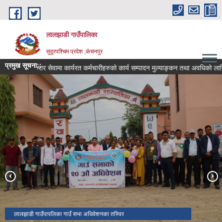
Skip to main content
लालझाडी गाउँपालिका
सुदूरपश्चिम प्रदेश ,कंचनपुर
प्रमुख सूचना::
करार सेवामा कार्यरत कर्मचारीहरुको कार्य सम्पादन मुल्याङ्कन तथा अवधिको लागि 
लालझाडी गाउँपालिका
लालझाडी गाउँपापलिका गाउँ सभाको २०औ अधिवेशनको दोस्रो बैठक तस्विर
लालझाडी गाउँपापलिका गाउँ सभा अधिवेशनका तस्विर