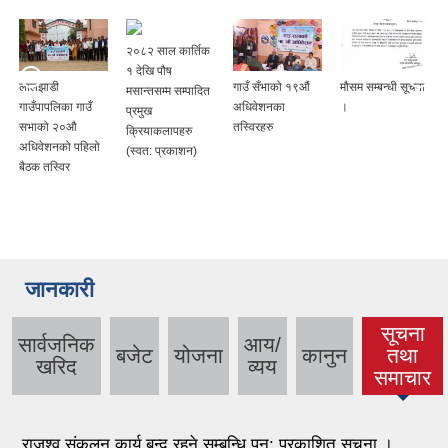
२०८२ साल कार्तिक
१ देखि पौष
लालझाडी
गाउँ सँभाको १९औं
मौसम सम्बन्धी सूचना
मसान्तसम्म सम्पादित
गाउँपापलिका गाउँ
अधिवेशनका
।
प्रमुख
सभाको २०औ
तस्विरहरु
क्रियाकलापहरु
अधिवेशनको पहिलो
(स्वत: प्रकाशन)
बैठक तस्विर
जानकारी
सूचना
सार्वजनिक
आय/
बजेट
योजना
कानुन
तथा
(active
खरिद
व्यय
समाचार
tab)
राजश्व संकलन कार्य बन्द रहने सम्बन्धि पुन: प्रकाशित सूचना ।