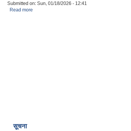
Submitted on:
Sun, 01/18/2026 - 12:41
Read more
about Notification of Award Letter of
Acceptance (Solar Street Light)
सूचना