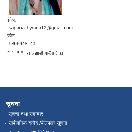
ईमेल:
sapanachyrana12@gmail.com
फोन:
9806448143
Section:
लालझाडी गाउँपालिका
सूचना
सूचना तथा समाचार
सार्वजनिक खरीद /बोलपत्र सूचना