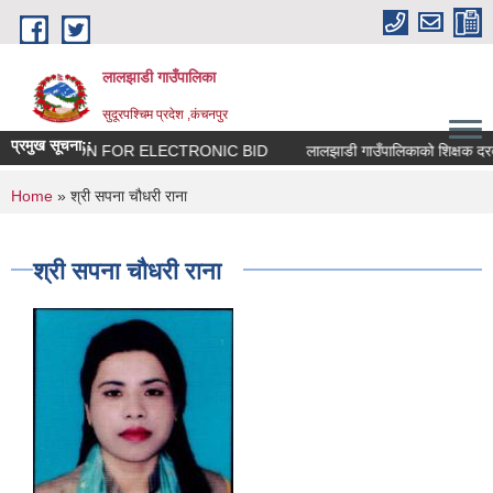
Skip to main content
लालझाडी गाउँपालिका
सुदूरपश्चिम प्रदेश ,कंचनपुर
प्रमुख सूचना::
INVITATION FOR ELECTRONIC BID
लालझाडी गाउँपालिकाको शिक्षक दरबन
You are here
Home
» श्री सपना चौधरी राना
श्री सपना चौधरी राना