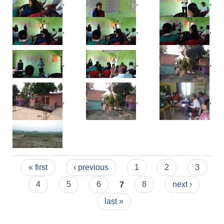
,
,
,
,
,
,
,
,
,
,
,
,
Pages
« first
‹ previous
1
2
3
4
5
6
7
8
next ›
last »