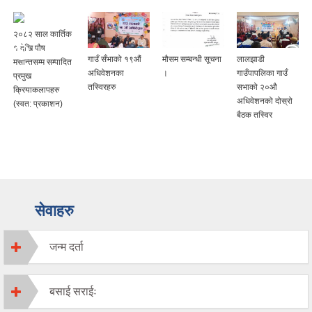
२०८२ साल कार्तिक
१ देखि पौष
गाउँ सँभाको १९औं
मौसम सम्बन्धी सूचना
लालझाडी
मसान्तसम्म सम्पादित
अधिवेशनका
।
गाउँपापलिका गाउँ
प्रमुख
तस्विरहरु
सभाको २०औ
क्रियाकलापहरु
अधिवेशनको दोस्रो
(स्वत: प्रकाशन)
बैठक तस्विर
सेवाहरु
जन्म दर्ता
बसाई सराईः