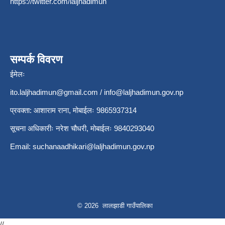
https://twitter.com/laljhadimun
सम्पर्क विवरण
ईमेलः
ito.laljhadimun@gmail.com
/
info@laljhadimun.gov.np
प्रवक्ता: आशाराम राना, मोबाईलः 9865937314
सूचना अधिकारीः नरेश चौधरी, मोबाईलः 9840293040
Email:
suchanaadhikari@laljhadimun.gov.np
© 2026 लालझाडी गाउँपालिका
//