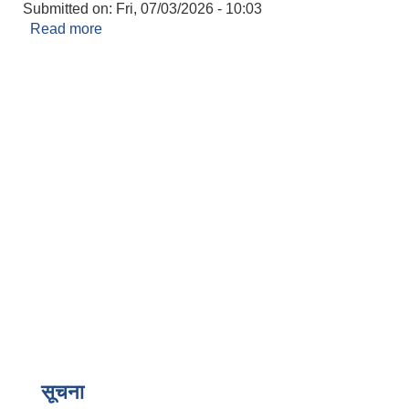
Submitted on:
Fri, 07/03/2026 - 10:03
Read more
about लालझाडी पार्क व्यवस्थापन तथा संचालन सम्बन्धी
आय ठेक्का सम्बन्धी आशय सूचना ।
सूचना